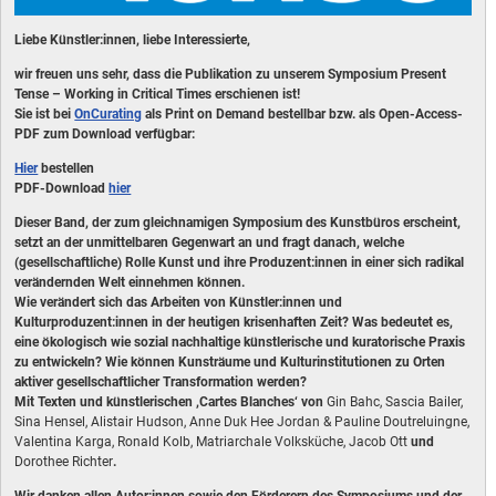
Liebe Künstler:innen, liebe Interessierte,
wir freuen uns sehr, dass die Publikation zu unserem Symposium Present
Tense – Working in Critical Times erschienen ist!
Sie ist bei
OnCurating
als Print on Demand bestellbar bzw. als Open-Access-
PDF zum Download verfügbar:
Hier
bestellen
PDF-Download
hier
Dieser Band, der zum gleichnamigen Symposium des Kunstbüros erscheint,
setzt an der unmittelbaren Gegenwart an und fragt danach, welche
(gesellschaftliche) Rolle Kunst und ihre Produzent:innen in einer sich radikal
verändernden Welt einnehmen können.
Wie verändert sich das Arbeiten von Künstler:innen und
Kulturproduzent:innen in der heutigen krisenhaften Zeit? Was bedeutet es,
eine ökologisch wie sozial nachhaltige künstlerische und kuratorische Praxis
zu entwickeln? Wie können Kunsträume und Kulturinstitutionen zu Orten
aktiver gesellschaftlicher Transformation werden?
Mit Texten und künstlerischen ,Cartes Blanches‘ von
Gin Bahc, Sascia Bailer,
Sina Hensel, Alistair Hudson, Anne Duk Hee Jordan & Pauline Doutreluingne,
Valentina Karga, Ronald Kolb, Matriarchale Volksküche, Jacob Ott
und
Dorothee Richter
.
Wir danken allen Autor:innen sowie den Förderern des Symposiums und der