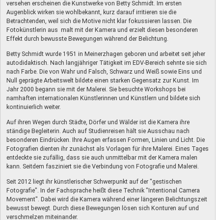
versehen erscheinen die Kunstwerke von Betty Schmidt. Im ersten
Augenblick wirken sie wohlbekannt, kurz darauf irritieren sie die
Betrachtenden, weil sich die Motive nicht klar fokussieren lassen. Die
Fotokünstlerin aus malt mit der Kamera und erzielt diesen besonderen
Effekt durch bewusste Bewegungen während der Belichtung.
Betty Schmidt wurde 1951 in Meinerzhagen geboren und arbeitet seit jeher
autodidaktisch. Nach langjähriger Tätigkeit im EDV-Bereich sehnte sie sich
nach Farbe. Die von Wahr und Falsch, Schwarz und Weiß sowie Eins und
Null geprägte Arbeitswelt bildete einen starken Gegensatz zur Kunst. Im
Jahr 2000 begann sie mit der Malerei. Sie besuchte Workshops bei
namhaften internationalen Künstlerinnen und Künstlern und bildete sich
kontinuierlich weiter.
Auf ihren Wegen durch Städte, Dörfer und Wälder ist die Kamera ihre
ständige Begleiterin. Auch auf Studienreisen hält sie Ausschau nach
besonderen Eindrücken. Ihre Augen erfassen Formen, Linien und Licht. Die
Fotografien dienten ihr zunächst als Vorlagen für ihre Malerei. Eines Tages
entdeckte sie zufällig, dass sie auch unmittelbar mit der Kamera malen
kann. Seitdem fasziniert sie die Verbindung von Fotografie und Malerei.
Seit 2012 liegt ihr künstlerischer Schwerpunkt auf der "gestischen
Fotografie". In der Fachsprache heißt diese Technik "Intentional Camera
Movement". Dabei wird die Kamera während einer längeren Belichtungszeit
bewusst bewegt. Durch diese Bewegungen lösen sich Konturen auf und
verschmelzen miteinander.