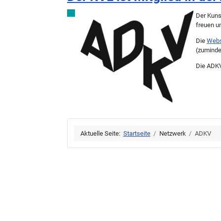
Der Kuns
freuen u
Die
Webs
(zumindes
Die ADKV
Aktuelle Seite:
Startseite
Netzwerk
ADKV