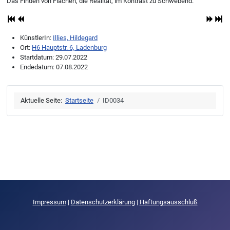
Das Finden von Flächen, die Realität, im Kontrast zu Schwebend.
KünstlerIn:
Illies, Hildegard
Ort:
H6 Hauptstr. 6, Ladenburg
Startdatum:
29.07.2022
Endedatum:
07.08.2022
Aktuelle Seite:
Startseite
ID0034
Impressum
|
Datenschutzerklärung
|
Haftungsausschluß