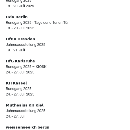
Rundgang 2025
18.–20. Juli 2025
𝗨𝗱𝗞 𝗕𝗲𝗿𝗹𝗶𝗻
Rundgang 2025 - Tage der offenen Tür
18. - 20. Juli 2025
𝗛𝗳𝗕𝗞 𝗗𝗿𝗲𝘀𝗱𝗲𝗻
Jahresausstellung 2025
19.–21. Juli
𝗛𝗳𝗚 𝗞𝗮𝗿𝗹𝘀𝗿𝘂𝗵𝗲
Rundgang 2025 – KIOSK
24. - 27. Juli 2025
𝗞𝗛 𝗞𝗮𝘀𝘀𝗲𝗹
Rundgang 2025
24. - 27. Juli 2025
𝗠𝘂𝘁𝗵𝗲𝘀𝗶𝘂𝘀 𝗞𝗛 𝗞𝗶𝗲𝗹
Jahresausstellung 2025
24. - 27. Juli
𝘄𝗲𝗶𝘀𝘀𝗲𝗻𝘀𝗲𝗲 𝗸𝗵 𝗯𝗲𝗿𝗹𝗶𝗻