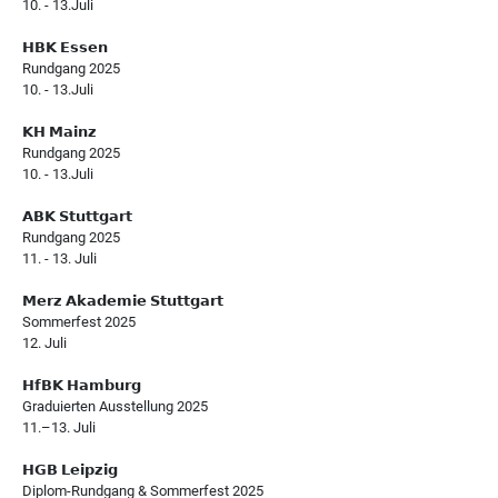
10. - 13.Juli
𝗛𝗕𝗞 𝗘𝘀𝘀𝗲𝗻
Rundgang 2025
10. - 13.Juli
𝗞𝗛 𝗠𝗮𝗶𝗻𝘇
Rundgang 2025
10. - 13.Juli
𝗔𝗕𝗞 𝗦𝘁𝘂𝘁𝘁𝗴𝗮𝗿𝘁
Rundgang 2025
11. - 13. Juli
𝗠𝗲𝗿𝘇 𝗔𝗸𝗮𝗱𝗲𝗺𝗶𝗲 𝗦𝘁𝘂𝘁𝘁𝗴𝗮𝗿𝘁
Sommerfest 2025
12. Juli
𝗛𝗳𝗕𝗞 𝗛𝗮𝗺𝗯𝘂𝗿𝗴
Graduierten Ausstellung 2025
11.–13. Juli
𝗛𝗚𝗕 𝗟𝗲𝗶𝗽𝘇𝗶𝗴
Diplom-Rundgang & Sommerfest 2025