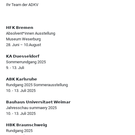
Ihr Team der ADKV
𝗛𝗙𝗞 𝗕𝗿𝗲𝗺𝗲𝗻
Absolvent*innen Ausstellung
Museum Weserburg
28. Juni – 10.August
𝗞𝗔 𝗗𝘂𝗲𝘀𝘀𝗲𝗹𝗱𝗼𝗿𝗳
Sommerrundgang 2025
9. - 13. Juli
𝗔𝗕𝗞 𝗞𝗮𝗿𝗹𝘀𝗿𝘂𝗵𝗲
Rundgang 2025 Sommerausstellung
10. - 13. Juli 2025
𝗕𝗮𝘂𝗵𝗮𝘂𝘀 𝗨𝗻𝗶𝘃𝗲𝗿𝘀𝗶𝘁𝗮𝗲𝘁 𝗪𝗲𝗶𝗺𝗮𝗿
Jahresschau summaery 2025
10. - 13. Juli 2025
𝗛𝗕𝗞 𝗕𝗿𝗮𝘂𝗻𝘀𝗰𝗵𝘄𝗲𝗶𝗴
Rundgang 2025