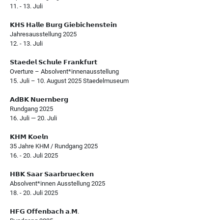
11. - 13. Juli
𝗞𝗛𝗦 𝗛𝗮𝗹𝗹𝗲 𝗕𝘂𝗿𝗴 𝗚𝗶𝗲𝗯𝗶𝗰𝗵𝗲𝗻𝘀𝘁𝗲𝗶𝗻
Jahresausstellung 2025
12. - 13. Juli
𝗦𝘁𝗮𝗲𝗱𝗲𝗹 𝗦𝗰𝗵𝘂𝗹𝗲 𝗙𝗿𝗮𝗻𝗸𝗳𝘂𝗿𝘁
Overture – Absolvent*innenausstellung
15. Juli – 10. August 2025 Staedelmuseum
𝗔𝗱𝗕𝗞 𝗡𝘂𝗲𝗿𝗻𝗯𝗲𝗿𝗴
Rundgang 2025
16. Juli — 20. Juli
𝗞𝗛𝗠 𝗞𝗼𝗲𝗹𝗻
35 Jahre KHM / Rundgang 2025
16. - 20. Juli 2025
𝗛𝗕𝗞 𝗦𝗮𝗮𝗿 𝗦𝗮𝗮𝗿𝗯𝗿𝘂𝗲𝗰𝗸𝗲𝗻
Absolvent*innen Ausstellung 2025
18. - 20. Juli 2025
𝗛𝗙𝗚 𝗢𝗳𝗳𝗲𝗻𝗯𝗮𝗰𝗵 𝗮.𝗠.