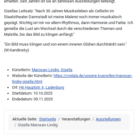
erhalten. Seit Jahren ist sie an zahllosen Ausstellungen beteiligt.
Gizellas Leitsatz: "Nach 30 Jahren Musikerleben als Cellistin im
Staatstheater Darmstadt ist meine Malerei noch immer musikalisch
geprägt. Wichtig ist mir vor allem Rhythmus, dann Harmonie und Farbe. Ich
genieße die Lust am Wechsel durch die verschiedenen Themen und
Malstile, bis das Bild zu klingen anfängt."
"Ein Bild muss klingen und von einem inneren Glühen durchtränkt sein."
(W.Kandinsky)
KünstlerIn:
Marosan-Lindig, Gizella
Website der KünstlerIn:
https://crelala.de/unsere-kuenstler/marosan-
lindig-gizella.html
Ort:
H6 Hauptstr. 6, Ladenburg
Startdatum:
10.10.2025
Endedatum:
09.11.2025
Aktuelle Seite:
Startseite
Veranstaltungen
Ausstellungen
Gizella Marosan-Lindig