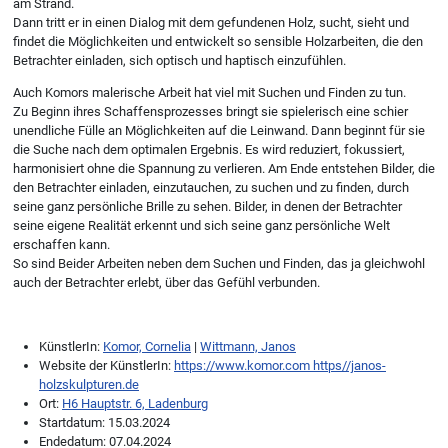
am Strand.
Dann tritt er in einen Dialog mit dem gefundenen Holz, sucht, sieht und
findet die Möglichkeiten und entwickelt so sensible Holzarbeiten, die den
Betrachter einladen, sich optisch und haptisch einzufühlen.
Auch Komors malerische Arbeit hat viel mit Suchen und Finden zu tun.
Zu Beginn ihres Schaffensprozesses bringt sie spielerisch eine schier
unendliche Fülle an Möglichkeiten auf die Leinwand. Dann beginnt für sie
die Suche nach dem optimalen Ergebnis. Es wird reduziert, fokussiert,
harmonisiert ohne die Spannung zu verlieren. Am Ende entstehen Bilder, die
den Betrachter einladen, einzutauchen, zu suchen und zu finden, durch
seine ganz persönliche Brille zu sehen. Bilder, in denen der Betrachter
seine eigene Realität erkennt und sich seine ganz persönliche Welt
erschaffen kann.
So sind Beider Arbeiten neben dem Suchen und Finden, das ja gleichwohl
auch der Betrachter erlebt, über das Gefühl verbunden.
KünstlerIn:
Komor, Cornelia
|
Wittmann, Janos
Website der KünstlerIn:
https://www.komor.com https//janos-
holzskulpturen.de
Ort:
H6 Hauptstr. 6, Ladenburg
Startdatum:
15.03.2024
Endedatum:
07.04.2024