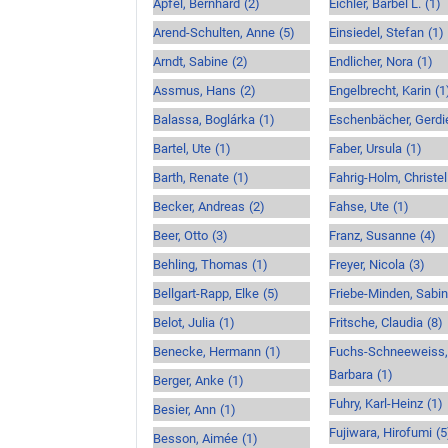
Apfel, Bernhard
(2)
Eichler, Bärbel L.
(1)
Arend-Schulten, Anne
(5)
Einsiedel, Stefan
(1)
Arndt, Sabine
(2)
Endlicher, Nora
(1)
Assmus, Hans
(2)
Engelbrecht, Karin
(1
Balassa, Boglárka
(1)
Eschenbächer, Gerdi
Bartel, Ute
(1)
Faber, Ursula
(1)
Barth, Renate
(1)
Fahrig-Holm, Christel
Becker, Andreas
(2)
Fahse, Ute
(1)
Beer, Otto
(3)
Franz, Susanne
(4)
Behling, Thomas
(1)
Freyer, Nicola
(3)
Bellgart-Rapp, Elke
(5)
Friebe-Minden, Sabi
Belot, Julia
(1)
Fritsche, Claudia
(8)
Benecke, Hermann
(1)
Fuchs-Schneeweiss,
Barbara
(1)
Berger, Anke
(1)
Fuhry, Karl-Heinz
(1)
Besier, Ann
(1)
Fujiwara, Hirofumi
(5
Besson, Aimée
(1)