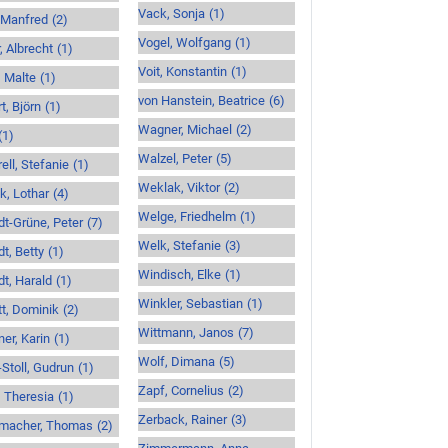
Vack, Sonja
(1)
 Manfred
(2)
Vogel, Wolfgang
(1)
, Albrecht
(1)
Voit, Konstantin
(1)
 Malte
(1)
von Hanstein, Beatrice
(6)
t, Björn
(1)
Wagner, Michael
(2)
(1)
Walzel, Peter
(5)
ell, Stefanie
(1)
Weklak, Viktor
(2)
k, Lothar
(4)
Welge, Friedhelm
(1)
t-Grüne, Peter
(7)
Welk, Stefanie
(3)
t, Betty
(1)
Windisch, Elke
(1)
t, Harald
(1)
Winkler, Sebastian
(1)
t, Dominik
(2)
Wittmann, Janos
(7)
er, Karin
(1)
Wolf, Dimana
(5)
Stoll, Gudrun
(1)
Zapf, Cornelius
(2)
 Theresia
(1)
Zerback, Rainer
(3)
macher, Thomas
(2)