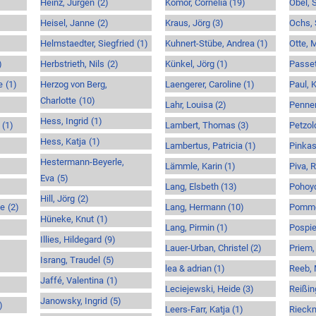
Heinz, Jürgen
(2)
Komor, Cornelia
(19)
Obel, 
Heisel, Janne
(2)
Kraus, Jörg
(3)
Ochs,
Helmstaedter, Siegfried
(1)
Kuhnert-Stübe, Andrea
(1)
Otte, 
)
Herbstrieth, Nils
(2)
Künkel, Jörg
(1)
Passet
e
(1)
Herzog von Berg,
Laengerer, Caroline
(1)
Paul, K
Charlotte
(10)
Lahr, Louisa
(2)
Penner
Hess, Ingrid
(1)
(1)
Lambert, Thomas
(3)
Petzol
Hess, Katja
(1)
Lambertus, Patricia
(1)
Pinkas
Hestermann-Beyerle,
Lämmle, Karin
(1)
Piva, 
Eva
(5)
Lang, Elsbeth
(13)
Pohoyd
Hill, Jörg
(2)
ne
(2)
Lang, Hermann
(10)
Pomme
Hüneke, Knut
(1)
Lang, Pirmin
(1)
Pospie
Illies, Hildegard
(9)
Lauer-Urban, Christel
(2)
Priem,
Israng, Traudel
(5)
lea & adrian
(1)
Reeb, 
Jaffé, Valentina
(1)
Leciejewski, Heide
(3)
Reißin
Janowsky, Ingrid
(5)
)
Leers-Farr, Katja
(1)
Rieckm