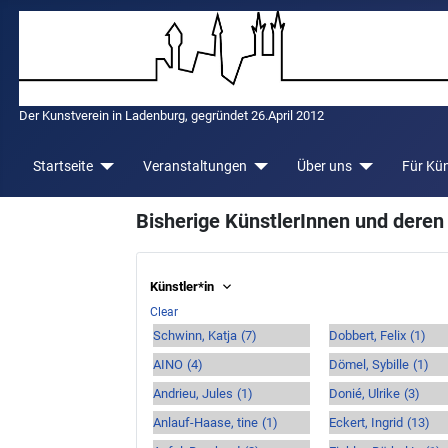
Der Kunstverein in Ladenburg, gegründet 26.April 2012
Startseite
Veranstaltungen
Über uns
Für Kün
Bisherige KünstlerInnen und deren
Künstler*in
Clear
Schwinn, Katja
(7)
Dobbert, Felix
(1)
AINO
(4)
Dömel, Sybille
(1)
Andrieu, Jules
(1)
Donié, Ulrike
(3)
Anlauf-Haase, tine
(1)
Eckert, Ingrid
(13)