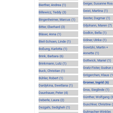
Geiger, Susanne Ros
Bierther, Andrea
(1)
Geist, Martina
(1)
Billewicz, Teddy
(3)
Gester, Dagmar
(1)
Bingenheimer, Marcus
(1)
Giljohann, Maren
(7)
Bitter, Eberhard
(3)
Godkin, Bella
(1)
Bläser, Anna
(1)
Gölner, Ulrike
(1)
Bleil-Schoen, Linde
(1)
Goretzki, Martin +
Boßung, Karlotta
(1)
Annette
(1)
Brink, Barbara
(6)
Gottwick, Mariel
(1)
Brinkmann, Lutz
(1)
Gratz-Fister, Gudrun
Buck, Christian
(1)
Grögerchen, Klaus
(
Bühler, Robert
(1)
Gromer, Ingrid
(6)
Dardykina, Swetlana
(1)
Gros, Sieglinde
(1)
Daunhauer, Peter
(4)
Günther, Wolfgang
(
Deberle, Laura
(2)
Guschker, Christine
Dezgahi, Sedigheh
(1)
Gutmacher-Winkler,