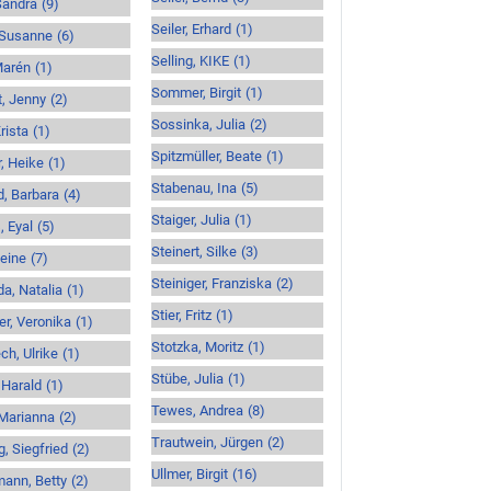
Sandra
(9)
Seiler, Erhard
(1)
 Susanne
(6)
Selling, KIKE
(1)
Marén
(1)
Sommer, Birgit
(1)
, Jenny
(2)
Sossinka, Julia
(2)
rista
(1)
Spitzmüller, Beate
(1)
, Heike
(1)
Stabenau, Ina
(5)
d, Barbara
(4)
Staiger, Julia
(1)
, Eyal
(5)
Steinert, Silke
(3)
Reine
(7)
Steiniger, Franziska
(2)
a, Natalia
(1)
Stier, Fritz
(1)
r, Veronika
(1)
Stotzka, Moritz
(1)
ch, Ulrike
(1)
Stübe, Julia
(1)
 Harald
(1)
Tewes, Andrea
(8)
Marianna
(2)
Trautwein, Jürgen
(2)
g, Siegfried
(2)
Ullmer, Birgit
(16)
ann, Betty
(2)