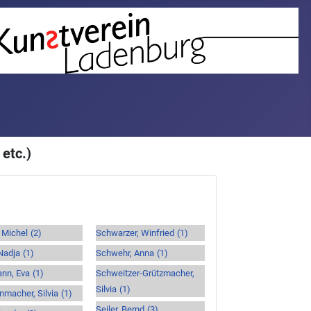
etc.)
 Michel
(2)
Schwarzer, Winfried
(1)
Nadja
(1)
Schwehr, Anna
(1)
nn, Eva
(1)
Schweitzer-Grützmacher,
Silvia
(1)
macher, Silvia
(1)
Seiler, Bernd
(3)