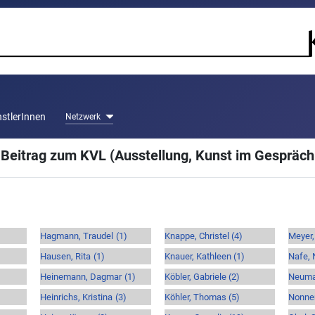
stlerInnen
Netzwerk
 Beitrag zum KVL (Ausstellung, Kunst im Gespräch 
Hagmann, Traudel
(1)
Knappe, Christel
(4)
Meyer,
Hausen, Rita
(1)
Knauer, Kathleen
(1)
Nafe, 
Heinemann, Dagmar
(1)
Köbler, Gabriele
(2)
Neuma
Heinrichs, Kristina
(3)
Köhler, Thomas
(5)
Nonnen