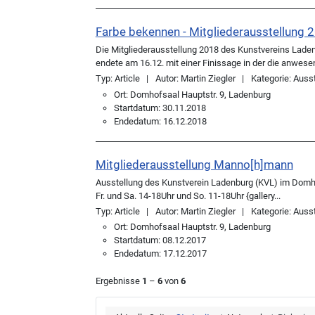
Farbe bekennen - Mitgliederausstellung 
Die Mitgliederausstellung 2018 des Kunstvereins Lade
endete am 16.12. mit einer Finissage in der die anwese
Typ:
Article
Autor:
Martin Ziegler
Kategorie:
Ausst
Ort:
Domhofsaal Hauptstr. 9, Ladenburg
Startdatum:
30.11.2018
Endedatum:
16.12.2018
Mitgliederausstellung Manno[h]mann
Ausstellung des Kunstverein Ladenburg (KVL) im Domh
Fr. und Sa. 14-18Uhr und So. 11-18Uhr {gallery...
Typ:
Article
Autor:
Martin Ziegler
Kategorie:
Ausst
Ort:
Domhofsaal Hauptstr. 9, Ladenburg
Startdatum:
08.12.2017
Endedatum:
17.12.2017
Ergebnisse
1
–
6
von
6