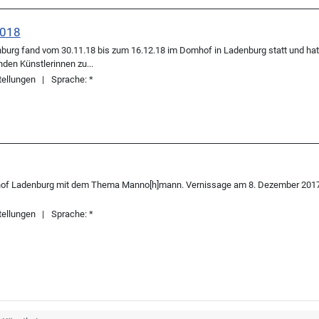
2018
nburg fand vom 30.11.18 bis zum 16.12.18 im Domhof in Ladenburg statt und ha
nden Künstlerinnen zu...
ellungen
Sprache:
*
of Ladenburg mit dem Thema Manno[h]mann. Vernissage am 8. Dezember 2017 19
ellungen
Sprache:
*