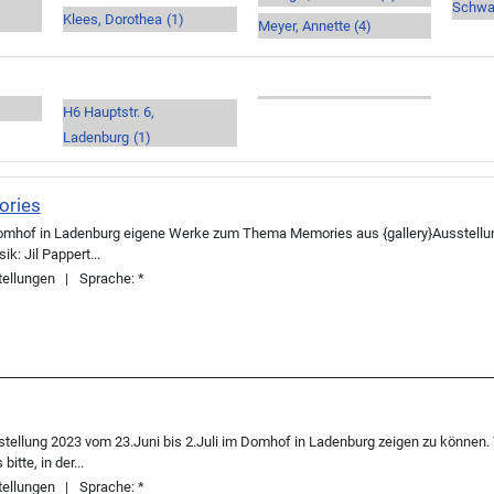
Schwar
Klees, Dorothea
(1)
Meyer, Annette
(4)
H6 Hauptstr. 6,
Ladenburg
(1)
ories
m Domhof in Ladenburg eigene Werke zum Thema Memories aus {gallery}Ausstell
k: Jil Pappert...
ellungen
Sprache:
*
sstellung 2023 vom 23.Juni bis 2.Juli im Domhof in Ladenburg zeigen zu können.
tte, in der...
ellungen
Sprache:
*