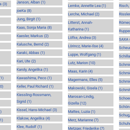
Janson, Alban
(1)
a
(3)
Lemke, Annette Lea
(1)
Risch,
joeKa
(8)
Lerche, Michael
(2)
Rissler
Jung, Birgit
(1)
Litterst, Annah-
Römer,
Kaas, Sonja Maria
(8)
Katharina
(1)
Rupper
Kaesler, Markus
(2)
Löfke, Andrea
(3)
SAXA
Kalusche, Bernd
(2)
Lörincz, Marie-Ilse
(4)
Scheur
Karaki, Abbas
(1)
Luppe, Wolfgang
(1)
Schilla
Kari, Ute
(2)
Lutz, Marion
(10)
Schmid
Karoly, Angelika
(1)
Maas, Karin
(4)
Schmid
(1)
Kawashima, Peco
(1)
Magermans, Elles
(5)
Schmid
10)
Keller, Paul Richard
(1)
Makowski, Gisela
(1)
Schmit
Kiessling-Rossmann,
Marosan-Lindig,
Schoen
Sigrid
(1)
Gizella
(12)
Schön-
Kissel, Hans-Michael
(3)
3)
Mattes, Luzia
(1)
Schug,
Klakow, Angelika
(4)
(1)
Merz, Marianne
(7)
Schuh
Klee, Rudolf
(1)
Metzger, Friederike
(7)