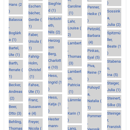
)
Siegfrie
Hans
(2
Eschen
Caroline
Penner,
d
(1)
)
Sossink
bächer,
(1)
Heike
(1
a,
Herbstri
Balassa
Gerdie
(
)
Lahr,
Julia
(2)
eth,
,
1)
Louisa
(
Petzold,
Nils
(2)
Boglárk
Spitzmü
Faber,
2)
Barbara
a
(1)
ller,
Herzog
Ursula
(
(4)
Lambert
Beate
(1
von
Bartel,
1)
,
Pinkas,
)
Berg,
Ute
(1)
Fahrig-
Thomas
Eyal
(5)
Charlott
Stabena
Barth,
Holm,
(3)
Piva,
e
(10)
u,
Renate
(
Christel
Lambert
Reine
(7
Ina
(5)
Hess,
1)
(1)
us,
)
Ingrid
(1
Staiger,
Becker,
Fahse,
Patricia
Pohoyd
)
Julia
(1)
Andreas
Ute
(1)
(1)
a,
Hess,
(2)
Steinert,
Franz,
Lämmle
Natalia
(
Katja
(1
Silke
(3)
Beer,
Susann
,
1)
)
Otto
(3)
e
(4)
Karin
(1
Steinige
Pommer
Hester
)
r,
Behling,
Freyer,
,
mann-
Franzisk
Thomas
Nicola
(
Lang,
Veronik