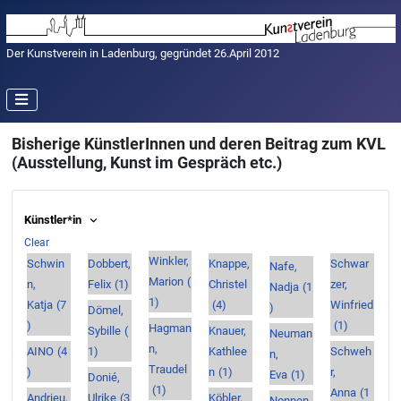
Der Kunstverein in Ladenburg, gegründet 26.April 2012
Bisherige KünstlerInnen und deren Beitrag zum KVL
(Ausstellung, Kunst im Gespräch etc.)
Künstler*in
Clear
Winkler,
Schwin
Dobbert,
Knappe,
Schwar
Nafe,
Marion
(
n,
Felix
(1)
Christel
zer,
Nadja
(1
1)
Katja
(7
(4)
Winfried
)
Dömel,
)
(1)
Hagman
Sybille
(
Knauer,
Neuman
n,
AINO
(4
1)
Kathlee
Schweh
n,
Traudel
)
n
(1)
r,
Eva
(1)
Donié,
(1)
Anna
(1
Andrieu,
Ulrike
(3
Köbler,
Nonnen