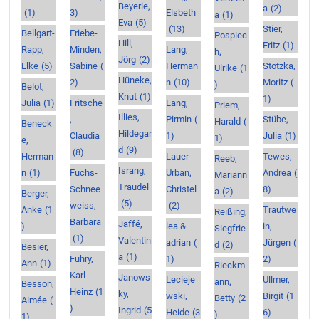
Beyerle,
a
(2)
(1)
3)
Elsbeth
a
(1)
Eva
(5)
(13)
Stier,
Bellgart-
Friebe-
Pospiec
Hill,
Fritz
(1)
Rapp,
Minden,
Lang,
h,
Jörg
(2)
Elke
(5)
Sabine
(
Herman
Stotzka,
Ulrike
(1
Hüneke,
2)
n
(10)
Moritz
(
)
Belot,
Knut
(1)
1)
Julia
(1)
Fritsche
Lang,
Priem,
Illies,
,
Pirmin
(
Stübe,
Harald
(
Beneck
Hildegar
Claudia
1)
Julia
(1)
1)
e,
d
(9)
(8)
Herman
Lauer-
Tewes,
Reeb,
Israng,
n
(1)
Fuchs-
Urban,
Andrea
(
Mariann
Traudel
Schnee
Christel
8)
a
(2)
Berger,
(5)
weiss,
(2)
Anke
(1
Trautwe
Reißing,
Barbara
Jaffé,
)
lea &
in,
Siegfrie
(1)
Valentin
adrian
(
Jürgen
(
d
(2)
Besier,
a
(1)
Fuhry,
1)
2)
Ann
(1)
Rieckm
Karl-
Janows
Lecieje
Ullmer,
ann,
Besson,
Heinz
(1
ky,
wski,
Birgit
(1
Betty
(2
Aimée
(
)
Ingrid
(5
Heide
(3
6)
)
1)