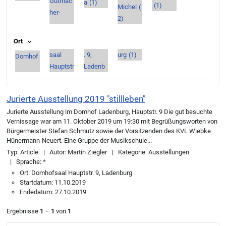
Gutmac
a
(1)
(1)
Michel
(
her-
2)
Ort
saal
. 9,
urg
(1)
Domhof
Hauptstr
Ladenb
Jurierte Ausstellung 2019 "stillleben"
Jurierte Ausstellung im Domhof Ladenburg, Hauptstr. 9 Die gut besuchte
Vernissage war am 11. Oktober 2019 um 19:30 mit Begrüßungsworten von
Bürgermeister Stefan Schmutz sowie der Vorsitzenden des KVL Wiebke
Hünermann-Neuert. Eine Gruppe der Musikschule...
Typ:
Article
Autor:
Martin Ziegler
Kategorie:
Ausstellungen
Sprache:
*
Ort:
Domhofsaal Hauptstr. 9, Ladenburg
Startdatum:
11.10.2019
Endedatum:
27.10.2019
Ergebnisse
1
–
1
von
1