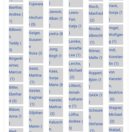
)
Fujiwara
)
Vack,
Risch,
Bierther,
,
Janson,
Leers-
Sonja
(1
Manfred
Andrea
(
Hirofum
Alban
(1
Farr,
)
(2)
1)
i
(5)
)
Katja
(1
Vogel,
Rissler,
Billewic
Geiger,
)
joeKa
(8
Wolfgan
Albrecht
z,
Susann
)
Lemke,
g
(1)
(1)
Teddy
(
e
Annette
Jung,
3)
Voit,
Römer,
Rosa
(3
Lea
(1)
Birgit
(1
Konstan
Malte
(1
Bingenh
)
)
Lerche,
tin
(1)
)
eimer,
Geist,
Michael
Kaas,
Marcus
von
Ruppert,
Martina
(2)
Sonja
(1)
Hanstei
Björn
(1
(1)
Maria
(8
Litterst,
n,
)
Bitter,
Gester,
)
Annah-
Beatrice
Eberhar
SAXA
(1
Dagmar
Katharin
(6)
Kaesler,
d
(3)
)
(1)
a
(1)
Markus
Wagner,
Bläser,
Scheure
Giljohan
(2)
Löfke,
Michael
Anna
(1
ll,
n,
Andrea
(
(2)
Kalusch
)
Stefanie
Maren
(
3)
e,
Walzel,
(1)
Bleil-