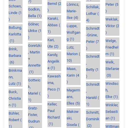
7)
Bernd
(2
Lörincz,
Peter
(5
Schoen,
Schillak,
Godkin,
)
Marie-
)
Linde
(1
Lothar
(
Bella
(1)
Ilse
(4)
Karaki,
)
Weklak,
4)
Gölner,
Abbas
(
Luppe,
Viktor
(2
Boßung,
Schmidt
Ulrike
(1
1)
Wolfgan
)
Karlotta
-Grüne,
)
g
(1)
Kari,
(1)
Welge,
Peter
(7
Goretzki
Ute
(2)
Lutz,
Friedhel
)
Brink,
, Martin
Marion
(
m
(1)
Karoly,
Barbara
Schmidt
+
10)
Angelik
(6)
Welk,
,
Annette
a
(1)
Maas,
Stefanie
Betty
(1
Brinkma
(1)
Karin
(4
(3)
Kawash
)
nn,
Gottwic
)
ima,
Lutz
(1)
Windisc
Schmidt
k,
Peco
(1
Magerm
h,
,
Buck,
Mariel
(
)
ans,
Elke
(1)
Harald
(
Christia
1)
Elles
(5)
Keller,
1)
n
(1)
Winkler,
Gratz-
Paul
Makow
Sebasti
Schmitt,
Bühler,
Fister,
Richard
ski,
an
(1)
Dominik
Robert
(
Gudrun
(1)
Gisela
(
(2)
1)
Wittman
(1)