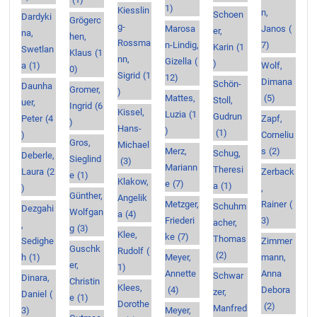
1)
Kiesslin
n,
Schoen
Dardyki
Grögerc
g-
Marosa
Janos
(
er,
na,
hen,
Rossma
n-Lindig,
7)
Karin
(1
Swetlan
Klaus
(1
nn,
Gizella
(
)
a
(1)
Wolf,
0)
Sigrid
(1
12)
Dimana
Schön-
Daunha
Gromer,
)
Mattes,
(5)
Stoll,
uer,
Ingrid
(6
Kissel,
Luzia
(1
Gudrun
Peter
(4
Zapf,
)
Hans-
)
(1)
)
Corneliu
Gros,
Michael
Merz,
s
(2)
Schug,
Deberle,
Sieglind
(3)
Mariann
Theresi
Laura
(2
Zerback
e
(1)
Klakow,
e
(7)
a
(1)
)
,
Günther,
Angelik
Metzger,
Rainer
(
Schuhm
Dezgahi
Wolfgan
a
(4)
Friederi
3)
acher,
,
g
(3)
Klee,
ke
(7)
Thomas
Sedighe
Zimmer
Guschk
Rudolf
(
(2)
h
(1)
Meyer,
mann,
er,
1)
Annette
Anna
Schwar
Dinara,
Christin
Klees,
(4)
Debora
zer,
Daniel
(
e
(1)
Dorothe
(2)
Manfred
3)
Meyer,