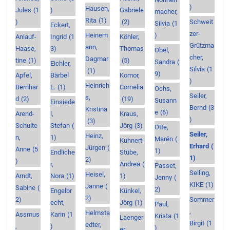
)
Hausen,
Jules
(1
)
Gabriele
macher,
Rita
(1)
)
(2)
Schweit
Silvia
(1
Eckert,
zer-
Heinem
)
Anlauf-
Ingrid
(1
Köhler,
Grützma
ann,
Haase,
3)
Thomas
Obel,
cher,
Dagmar
tine
(1)
(5)
Sandra
(
Eichler,
Silvia
(1
(1)
9)
Apfel,
Bärbel
Komor,
)
Heinrich
Bernhar
L.
(1)
Cornelia
Ochs,
Seiler,
s,
d
(2)
(19)
Susann
Einsiede
Bernd
(3
Kristina
e
(6)
Arend-
l,
Kraus,
)
(3)
Schulte
Stefan
(
Jörg
(3)
Otte,
Seiler,
Heinz,
n,
1)
Marén
(
Kuhnert-
Erhard
(
Jürgen
(
Anne
(5
1)
Endliche
Stübe,
1)
2)
)
r,
Andrea
(
Passet,
Selling,
Heisel,
Arndt,
Nora
(1)
1)
Jenny
(
KIKE
(1)
Janne
(
Sabine
(
2)
Engelbr
Künkel,
2)
2)
Sommer
echt,
Jörg
(1)
Paul,
,
Helmsta
Assmus
Karin
(1
Krista
(1
Laenger
Birgit
(1
edter,
,
)
)
er,